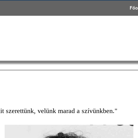
Főo
it szerettünk, velünk marad a szívünkben."