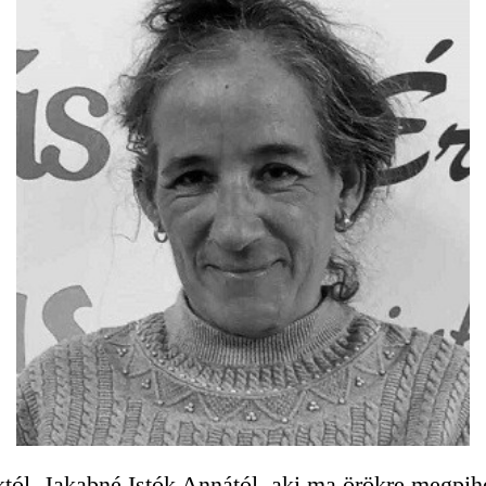
tól, Jakabné Istók Annától, aki ma örökre megpih