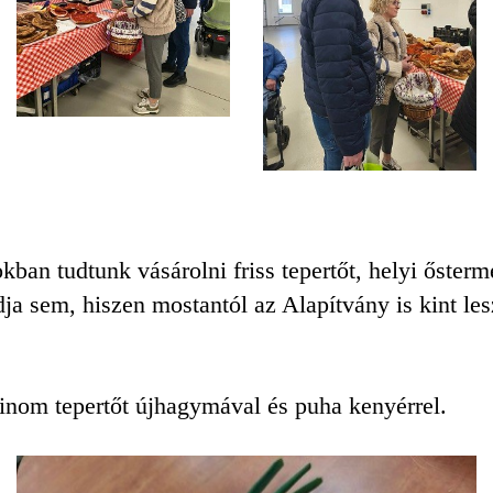
okban tudtunk vásárolni friss tepertőt, helyi őste
ja sem, hiszen mostantól az Alapítvány is kint le
 finom tepertőt újhagymával és puha kenyérrel.