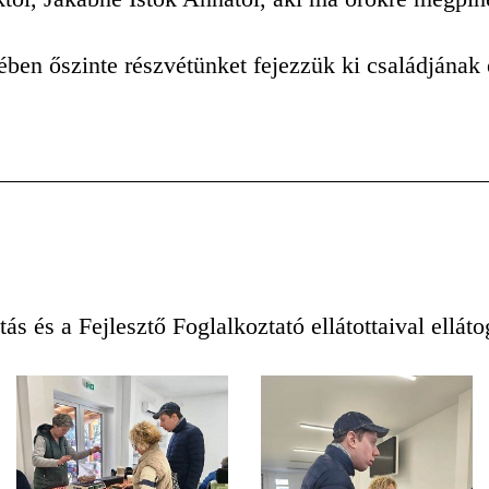
en őszinte részvétünket fejezzük ki családjának 
s és a Fejlesztő Foglalkoztató ellátottaival elláto