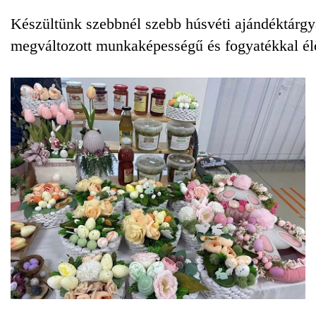
Készültünk szebbnél szebb húsvéti ajándéktárgy
megváltozott munkaképességű és fogyatékkal élő 