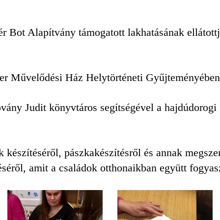
 Bot Alapítvány támogatott lakhatásának ellátott
er Művelődési Ház Helytörténeti Gyűjteményében t
ovány Judit könyvtáros segítségével a hajdúdorog
k készítéséről, pászkakészítésről és annak megszen
léséről, amit a családok otthonaikban együtt fogya