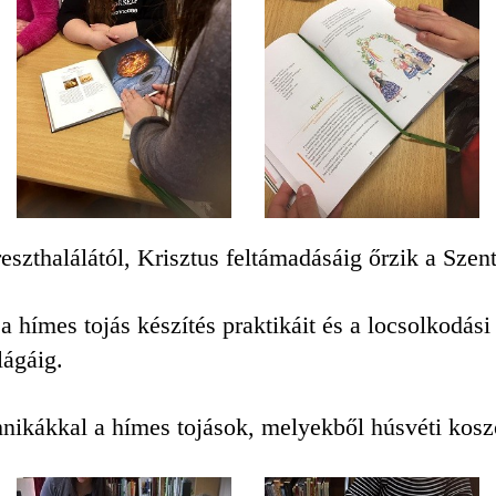
eszthalálától, Krisztus feltámadásáig őrzik a Szent 
a hímes tojás készítés praktikáit és a locsolkodás
lágáig.
hnikákkal a hímes tojások, melyekből húsvéti kosz