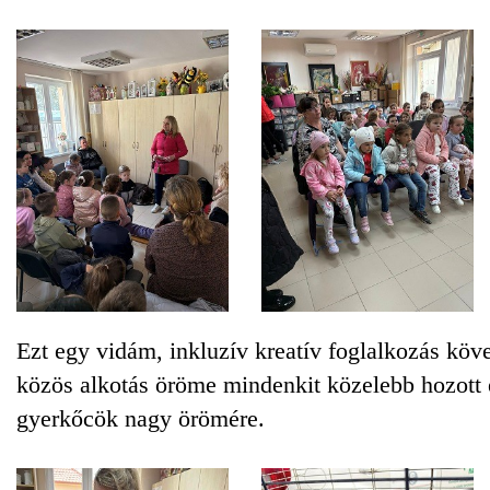
Ezt egy vidám, inkluzív kreatív foglalkozás köv
közös alkotás öröme mindenkit közelebb hozott 
gyerkőcök nagy örömére.