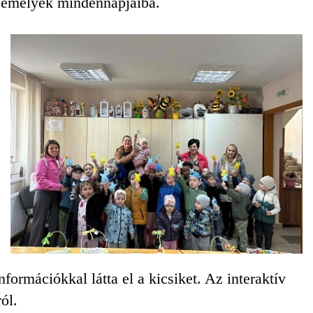
személyek mindennapjaiba.
ormációkkal látta el a kicsiket. Az interaktív
ól.