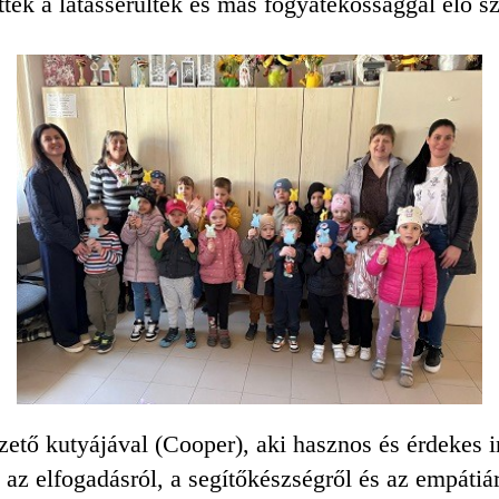
ttek a látássérültek és más fogyatékossággal élő 
tő kutyájával (Cooper), aki hasznos és érdekes inf
az elfogadásról, a segítőkészségről és az empátiár