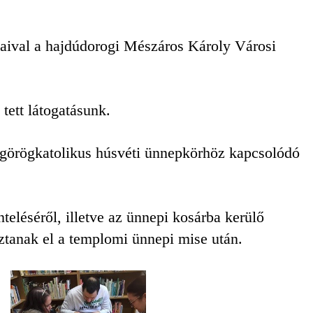
jaival a hajdúdorogi Mészáros Károly Városi
ett látogatásunk.
i görögkatolikus húsvéti ünnepkörhöz kapcsolódó
teléséről, illetve az ünnepi kosárba kerülő
sztanak el a templomi ünnepi mise után.