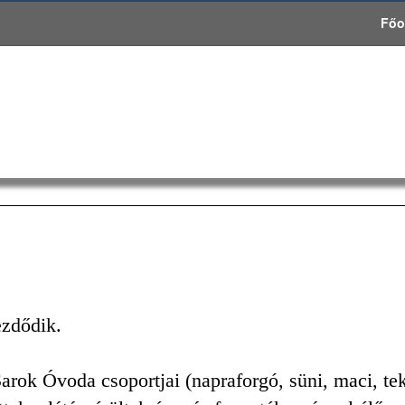
Főo
ezdődik.
rok Óvoda csoportjai (napraforgó, süni, maci, te