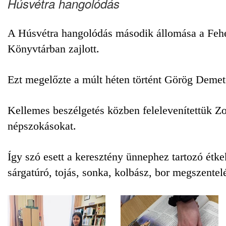
Húsvétra hangolódás
A Húsvétra hangolódás második állomása a Fehér
Könyvtárban zajlott.
Ezt megelőzte a múlt héten történt Görög Demet
Kellemes beszélgetés közben felelevenítettük Z
népszokásokat.
Így szó esett a keresztény ünnephez tartozó étke
sárgatúró, tojás, sonka, kolbász, bor megszente