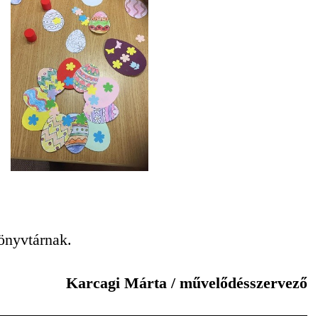
önyvtárnak.
Karcagi Márta / művelődésszervező