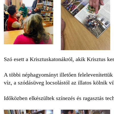
Szó esett a Krisztuskatonákról, akik Krisztus ker
A többi néphagyományt illetően felelevenítettük 
víz, a szódásüveg locsolástól az illatos kölnik vi
Időközben elkészültek színezés és ragasztás tec