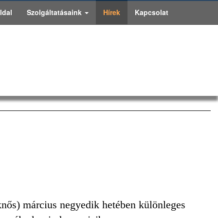
ldal
Szolgáltatásaink
Hírek
Kapcsolat
knős) március negyedik hetében különleges