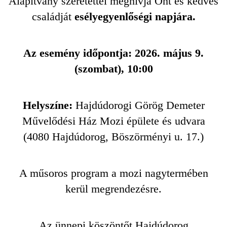
Alapítvány szeretettel meghívja Önt és kedves
családját
esélyegyenlőségi napjára.
Az esemény időpontja: 2026. május 9.
(szombat), 10:00
Helyszíne:
Hajdúdorogi Görög Demeter
Művelődési Ház Mozi épülete és udvara
(4080 Hajdúdorog, Böszörményi u. 17.)
A műsoros program a mozi nagytermében
kerül megrendezésre.
Az ünnepi köszöntőt Hajdúdorog