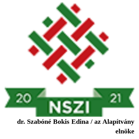
dr. Szabóné Bokis Edina / az Alapítvány
elnöke