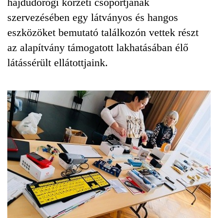
hajdúdorogi körzeti csoportjának
szervezésében egy látványos és hangos
eszközöket bemutató találkozón vettek részt
az alapítvány támogatott lakhatásában élő
látássérült ellátottjaink.