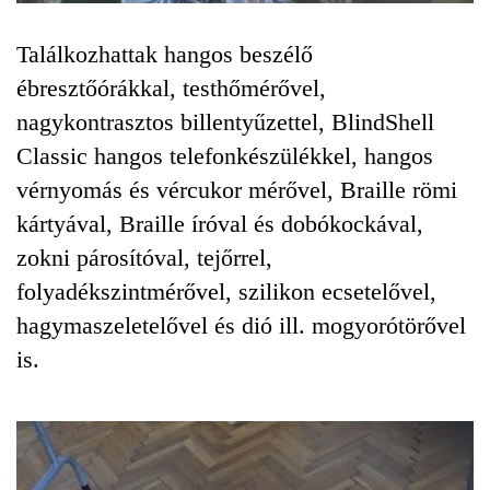
Találkozhattak hangos beszélő
ébresztőórákkal, testhőmérővel,
nagykontrasztos billentyűzettel, BlindShell
Classic hangos telefonkészülékkel, hangos
vérnyomás és vércukor mérővel, Braille römi
kártyával, Braille íróval és dobókockával,
zokni párosítóval, tejőrrel,
folyadékszintmérővel, szilikon ecsetelővel,
hagymaszeletelővel és dió ill. mogyorótörővel
is.