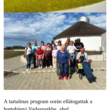
A tartalmas program során ellátogattak a
hortobágyi Vadasparkba, ahol