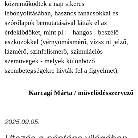
közreműködtek a nap sikeres
lebonyolításában, hasznos tanácsokkal és
szórólapok bemutatásával látták el az
érdeklődőket, mint pl.: - hangos - beszélő
eszközökkel (vérnyomásmérő, vízszint jelző,
lázmérő, színfelismerő, szimulációs
szemüvegek - melyek különböző
szembetegségekre hívták fel a figyelmet).
Karcagi Márta / művelődésszervező
2025.09.05.
Utazás a néptánc világában