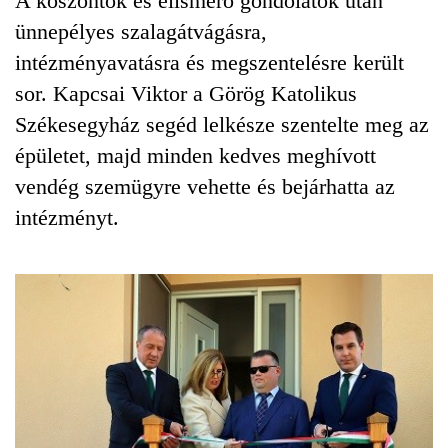
A köszöntők és elismerő gondolatok után
ünnepélyes szalagátvágásra,
intézményavatásra és megszentelésre került
sor. Kapcsai Viktor a Görög Katolikus
Székesegyház segéd lelkésze szentelte meg az
épületet, majd minden kedves meghívott
vendég szemügyre vehette és bejárhatta az
intézményt.