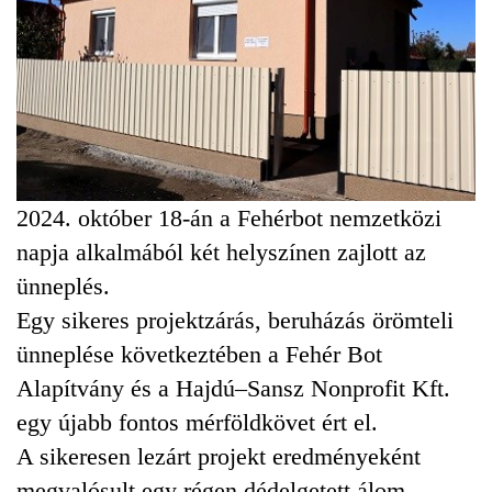
2024. október 18-án a Fehérbot nemzetközi
napja alkalmából két helyszínen zajlott az
ünneplés.
Egy sikeres projektzárás, beruházás örömteli
ünneplése következtében a Fehér Bot
Alapítvány és a Hajdú–Sansz Nonprofit Kft.
egy újabb fontos mérföldkövet ért el.
A sikeresen lezárt projekt eredményeként
megvalósult egy régen dédelgetett álom.