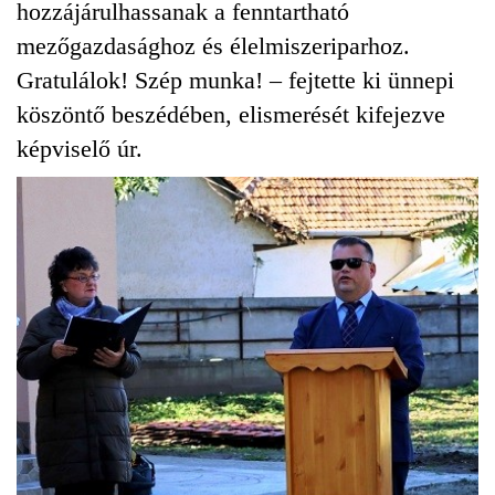
hozzájárulhassanak a fenntartható
mezőgazdasághoz és élelmiszeriparhoz.
Gratulálok! Szép munka! – fejtette ki ünnepi
köszöntő beszédében, elismerését kifejezve
képviselő úr.