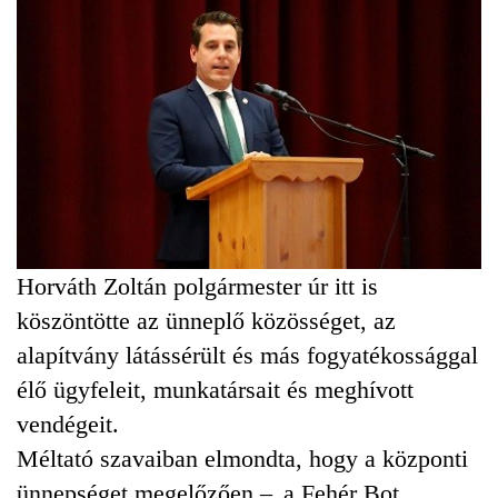
Horváth Zoltán polgármester úr itt is
köszöntötte az ünneplő közösséget, az
alapítvány látássérült és más fogyatékossággal
élő ügyfeleit, munkatársait és meghívott
vendégeit.
Méltató szavaiban elmondta, hogy a központi
ünnepséget megelőzően –„a Fehér Bot