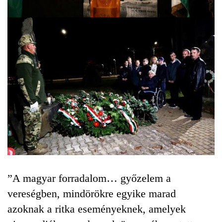
”A magyar forradalom… győzelem a
vereségben, mindörökre egyike marad
azoknak a ritka eseményeknek, amelyek