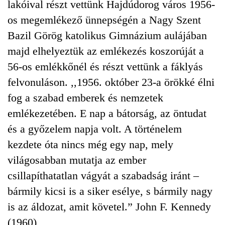
lakóival részt vettünk Hajdúdorog város 1956-
os megemlékező ünnepségén a Nagy Szent
Bazil Görög katolikus Gimnázium aulájában
majd elhelyeztük az emlékezés koszorúját a
56-os emlékkőnél és részt vettünk a fáklyás
felvonuláson. ,,1956. október 23-a örökké élni
fog a szabad emberek és nemzetek
emlékezetében. E nap a bátorság, az öntudat
és a győzelem napja volt. A történelem
kezdete óta nincs még egy nap, mely
világosabban mutatja az ember
csillapíthatatlan vágyát a szabadság iránt –
bármily kicsi is a siker esélye, s bármily nagy
is az áldozat, amit követel.” John F. Kennedy
(1960)