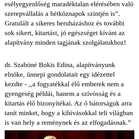
esélyegyenlőség maradéktalan elérésében való
szerepvállalás a hétköznapok szintjén is”.
Gratulált a sikeres beruházáshoz és további
sok sikert, kitartást, jó egészséget kívánt az
alapítvány minden tagjának szolgálatukhoz!
dr. Szabóné Bokis Edina, alapítványunk
elnöke, ünnepi gondolatait egy idézettel
kezdte - ,,a fogyatékkal élő emberek nem a
gyengeség példái, hanem a szívósság és a
kitartás élő bizonyítékai. Az ő bátorságuk arra
tanít minket, hogy a kihívásokkal teli világban
is van hely a reménynek és az elfogadásnak.”