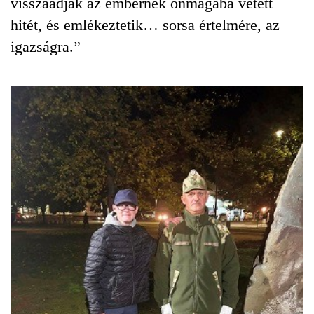
visszaadják az embernek önmagába vetett
hitét, és emlékeztetik… sorsa értelmére, az
igazságra.”